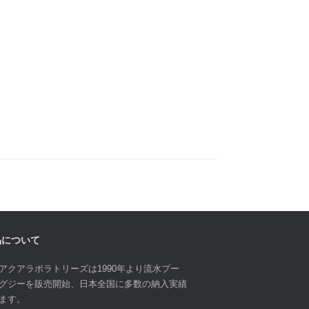
品について
アクアラボラトリーズは1990年より流水プー
グジーを販売開始、日本全国に多数の納入実績
ます。