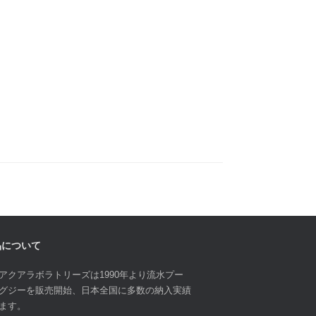
品について
アクアラボラトリーズは1990年より流水プー
グジーを販売開始、日本全国に多数の納入実績
ます。