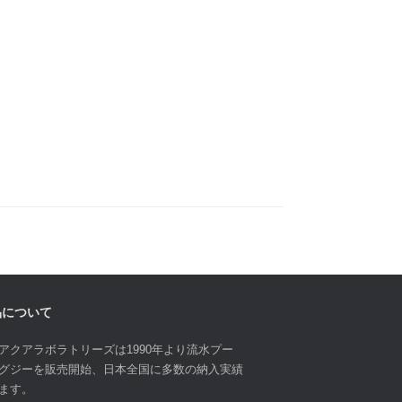
品について
アクアラボラトリーズは1990年より流水プー
グジーを販売開始、日本全国に多数の納入実績
ます。