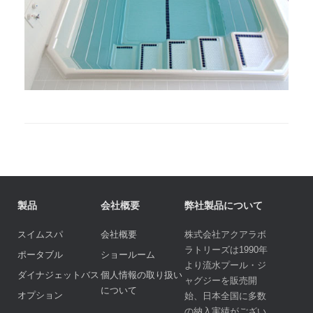
製品
会社概要
弊社製品について
スイムスパ
会社概要
株式会社アクアラボ
ラトリーズは1990年
ポータブル
ショールーム
より流水プール・ジ
ダイナジェットバス
個人情報の取り扱い
ャグジーを販売開
について
オプション
始、日本全国に多数
の納入実績がござい