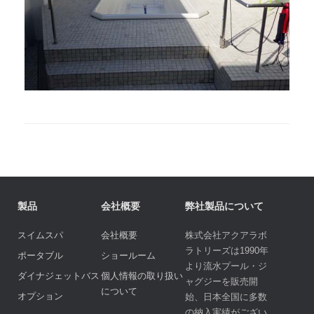
製品
会社概要
弊社製品について
スイムスパ
会社概要
株式会社アクアラボ
ラトリーズは1990年
ポータブル
ショールーム
より流水プール・ジ
ダイナジェットバス
個人情報の取り扱い
ャグジーを販売開
について
オプション
始、日本全国に多数
の納入実績がござい