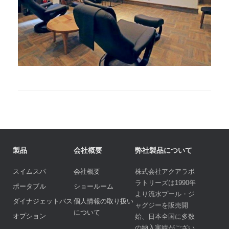
製品
会社概要
弊社製品について
スイムスパ
会社概要
株式会社アクアラボ
ラトリーズは1990年
ポータブル
ショールーム
より流水プール・ジ
ダイナジェットバス
個人情報の取り扱い
ャグジーを販売開
について
オプション
始、日本全国に多数
の納入実績がござい