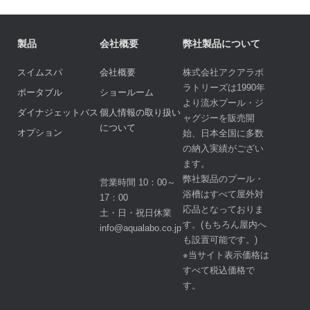
製品
会社概要
弊社製品について
スイムスパ
会社概要
株式会社アクアラボ
ラトリーズは1990年
ポータブル
ショールーム
より流水プール・ジ
ダイナジェットバス
個人情報の取り扱い
ャグジーを販売開
について
オプション
始、日本全国に多数
の納入実績がござい
ます。
弊社製品のプール・
営業時間 10：00～
浴槽はすべて屋外対
17：00
応品となっておりま
土・日・祝日休業
す。(もちろん屋内へ
info@aqualabo.co.jp
も設置可能です。)
※当サイト表示価格は
すべて税込価格で
す。