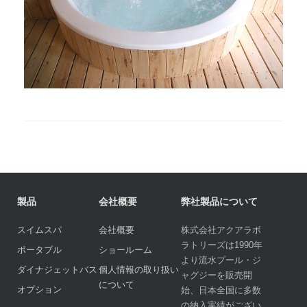
製品
会社概要
弊社製品について
スイムスパ
会社概要
株式会社アクアラボ
ラトリーズは1990年
ポータブル
ショールーム
より流水プール・ジ
ダイナジェットバス
個人情報の取り扱い
ャグジーを販売開
について
オプション
始、日本全国に多数
の納入実績がござい