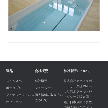
製品
会社概要
弊社製品について
スイムスパ
会社概要
株式会社アクアラボ
ラトリーズは1990年
ポータブル
ショールーム
より流水プール・ジ
ダイナジェットバス
個人情報の取り扱い
ャグジーを販売開
について
オプション
始、日本全国に多数
の納入実績がござい