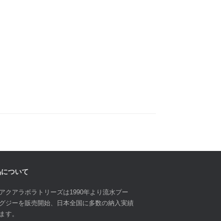
品について
アクアラボラトリーズは1990年より流水プー
グジーを販売開始、日本全国に多数の納入実績
ます。