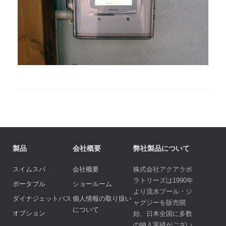
製品
会社概要
弊社製品について
スイムスパ
会社概要
株式会社アクアラボ
ラトリーズは1990年
ポータブル
ショールーム
より流水プール・ジ
ダイナジェットバス
個人情報の取り扱い
ャグジーを販売開
について
オプション
始、日本全国に多数
の納入実績がござい