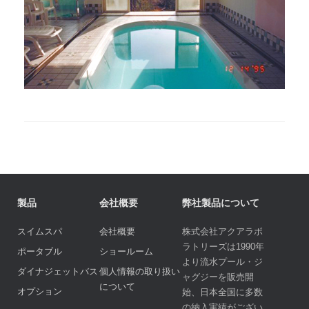
製品
会社概要
弊社製品について
スイムスパ
会社概要
株式会社アクアラボ
ラトリーズは1990年
ポータブル
ショールーム
より流水プール・ジ
ダイナジェットバス
個人情報の取り扱い
ャグジーを販売開
について
オプション
始、日本全国に多数
の納入実績がござい