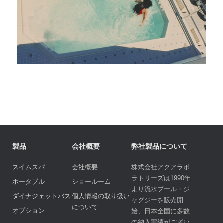
製品
会社概要
弊社製品について
スイムスパ
会社概要
株式会社アクアラボ
ラトリーズは1990年
ポータブル
ショールーム
より流水プール・ジ
ダイナジェットバス
個人情報の取り扱い
ャグジーを販売開
について
オプション
始、日本全国に多数
の納入実績がござい