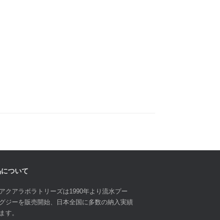
品について
アクアラボラトリーズは1990年より流水プー
グジーを販売開始、日本全国に多数の納入実績
ます。