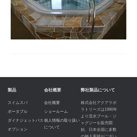
製品
会社概要
弊社製品について
スイムスパ
会社概要
株式会社アクアラボ
ラトリーズは1990年
ポータブル
ショールーム
より流水プール・ジ
ダイナジェットバス
個人情報の取り扱い
ャグジーを販売開
について
オプション
始、日本全国に多数
の納入実績がござい