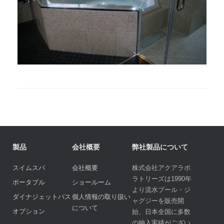
製品
会社概要
弊社製品について
スイムスパ
会社概要
株式会社アクアラボ
ラトリーズは1990年
ポータブル
ショールーム
より流水プール・ジ
ダイナジェットバス
個人情報の取り扱い
ャグジーを販売開
について
オプション
始、日本全国に多数
の納入実績がござい