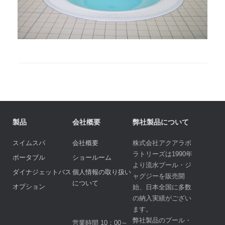
製品
会社概要
弊社製品について
スイムスパ
会社概要
株式会社アクアラボ
ラトリーズは1990年
ポータブル
ショールーム
より流水プール・ジ
ダイナジェットバス
個人情報の取り扱い
ャグジーを販売開
について
オプション
始、日本全国に多数
の納入実績がござい
ます。
弊社製品のプール・
営業時間 10：00～