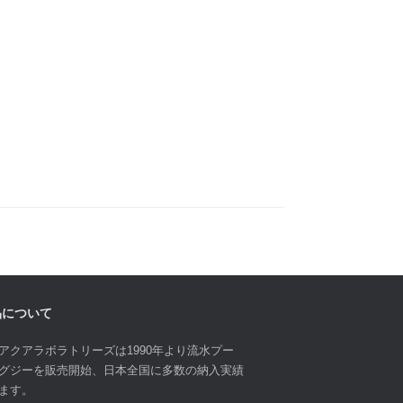
品について
アクアラボラトリーズは1990年より流水プー
グジーを販売開始、日本全国に多数の納入実績
ます。