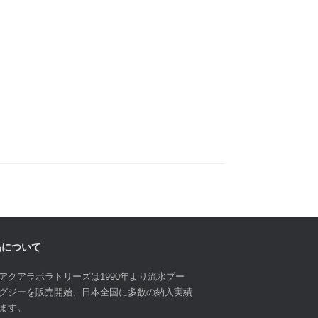
品について
アクアラボラトリーズは1990年より流水プー
グジーを販売開始、日本全国に多数の納入実績
ます。