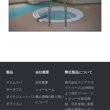
製品
会社概要
弊社製品について
スイムスパ
会社概要
株式会社アクアラボ
ラトリーズは1990年
ポータブル
ショールーム
より流水プール・ジ
ダイナジェットバス
個人情報の取り扱い
ャグジーを販売開
について
オプション
始、日本全国に多数
の納入実績がござい