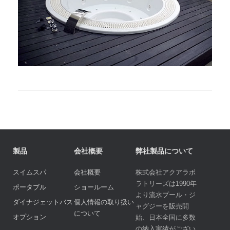
製品
会社概要
弊社製品について
スイムスパ
会社概要
株式会社アクアラボ
ラトリーズは1990年
ポータブル
ショールーム
より流水プール・ジ
ダイナジェットバス
個人情報の取り扱い
ャグジーを販売開
について
オプション
始、日本全国に多数
の納入実績がござい