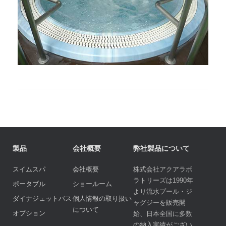
製品
会社概要
弊社製品について
スイムスパ
会社概要
株式会社アクアラボ
ラトリーズは1990年
ポータブル
ショールーム
より流水プール・ジ
ダイナジェットバス
個人情報の取り扱い
ャグジーを販売開
について
オプション
始、日本全国に多数
の納入実績がござい