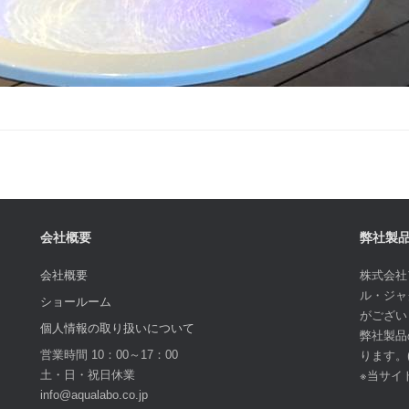
会社概要
弊社製
会社概要
株式会社
ル・ジャ
ショールーム
がござい
個人情報の取り扱いについて
弊社製品
営業時間 10：00～17：00
ります。
土・日・祝日休業
※当サイ
info@aqualabo.co.jp