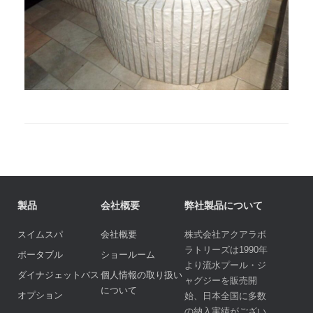
製品
会社概要
弊社製品について
スイムスパ
会社概要
株式会社アクアラボ
ラトリーズは1990年
ポータブル
ショールーム
より流水プール・ジ
ダイナジェットバス
個人情報の取り扱い
ャグジーを販売開
について
オプション
始、日本全国に多数
の納入実績がござい