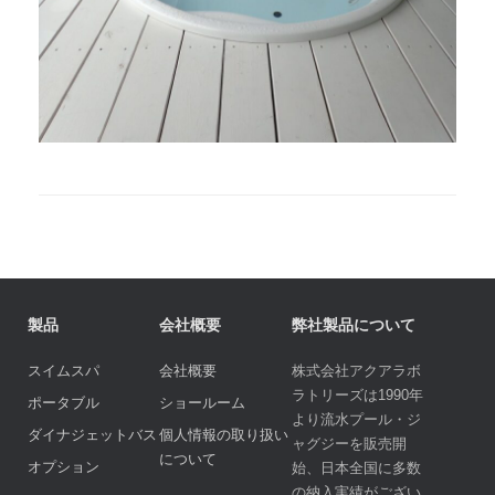
製品
会社概要
弊社製品について
スイムスパ
会社概要
株式会社アクアラボ
ラトリーズは1990年
ポータブル
ショールーム
より流水プール・ジ
ダイナジェットバス
個人情報の取り扱い
ャグジーを販売開
について
オプション
始、日本全国に多数
の納入実績がござい