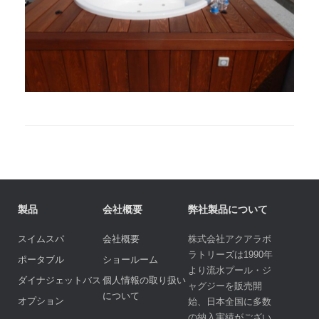
製品
会社概要
弊社製品について
スイムスパ
会社概要
株式会社アクアラボ
ラトリーズは1990年
ポータブル
ショールーム
より流水プール・ジ
ダイナジェットバス
個人情報の取り扱い
ャグジーを販売開
について
オプション
始、日本全国に多数
の納入実績がござい