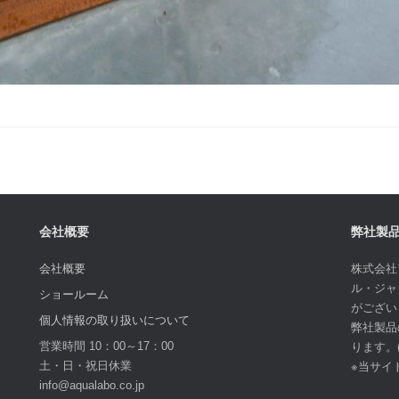
会社概要
弊社製
会社概要
株式会社
ル・ジャ
ショールーム
がござい
個人情報の取り扱いについて
弊社製品
営業時間 10：00～17：00
ります。
土・日・祝日休業
※当サイ
info@aqualabo.co.jp