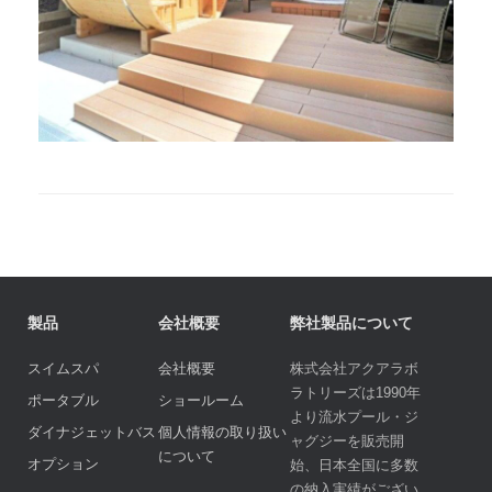
製品
会社概要
弊社製品について
スイムスパ
会社概要
株式会社アクアラボ
ラトリーズは1990年
ポータブル
ショールーム
より流水プール・ジ
ダイナジェットバス
個人情報の取り扱い
ャグジーを販売開
について
オプション
始、日本全国に多数
の納入実績がござい