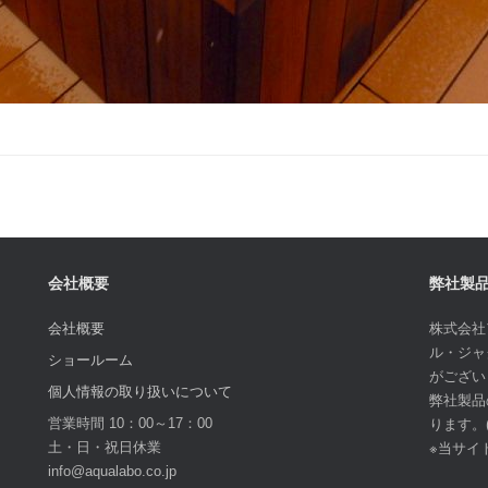
会社概要
弊社製
会社概要
株式会社
ル・ジャ
ショールーム
がござい
個人情報の取り扱いについて
弊社製品
営業時間 10：00～17：00
ります。
土・日・祝日休業
※当サイ
info@aqualabo.co.jp