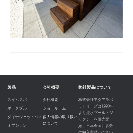
製品
会社概要
弊社製品について
スイムスパ
会社概要
株式会社アクアラボ
ラトリーズは1990年
ポータブル
ショールーム
より流水プール・ジ
ダイナジェットバス
個人情報の取り扱い
ャグジーを販売開
について
オプション
始、日本全国に多数
の納入実績がござい