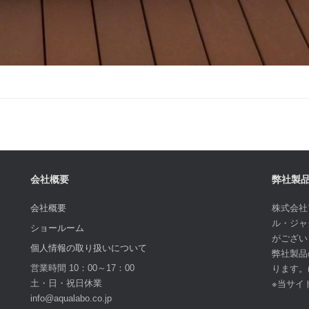
会社概要
弊社製
会社概要
株式会社
ル・ジャ
ショールーム
がござい
個人情報の取り扱いについて
弊社製品
営業時間 10：00～17：00
ります。
土・日・祝日休業
※当サイ
info@aqualabo.co.jp