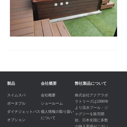
製品
会社概要
弊社製品について
スイムスパ
会社概要
株式会社アクアラボ
ラトリーズは1990年
ポータブル
ショールーム
より流水プール・ジ
ダイナジェットバス
個人情報の取り扱い
ャグジーを販売開
について
オプション
始、日本全国に多数
の納入実績がござい