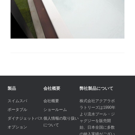
製品
会社概要
弊社製品について
スイムスパ
会社概要
株式会社アクアラボ
ラトリーズは1990年
ポータブル
ショールーム
より流水プール・ジ
ダイナジェットバス
個人情報の取り扱い
ャグジーを販売開
について
オプション
始、日本全国に多数
の納入実績がござい