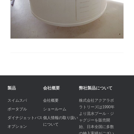
製品
会社概要
弊社製品について
スイムスパ
会社概要
株式会社アクアラボ
ラトリーズは1990年
ポータブル
ショールーム
より流水プール・ジ
ダイナジェットバス
個人情報の取り扱い
ャグジーを販売開
について
オプション
始、日本全国に多数
の納入実績がござい