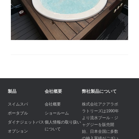
製品
会社概要
弊社製品について
スイムスパ
会社概要
株式会社アクアラボ
ラトリーズは1990年
ポータブル
ショールーム
より流水プール・ジ
ダイナジェットバス
個人情報の取り扱い
ャグジーを販売開
について
オプション
始、日本全国に多数
の納入実績がござい