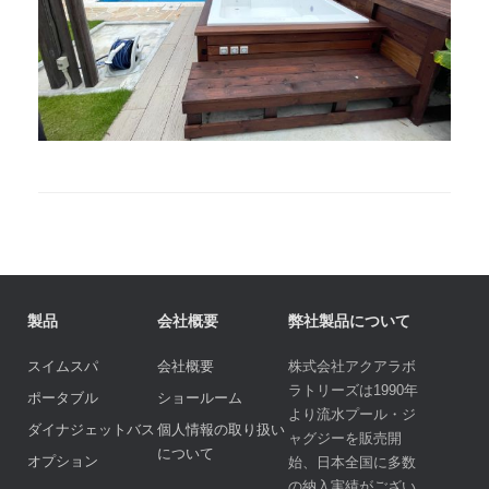
製品
会社概要
弊社製品について
スイムスパ
会社概要
株式会社アクアラボ
ラトリーズは1990年
ポータブル
ショールーム
より流水プール・ジ
ダイナジェットバス
個人情報の取り扱い
ャグジーを販売開
について
オプション
始、日本全国に多数
の納入実績がござい