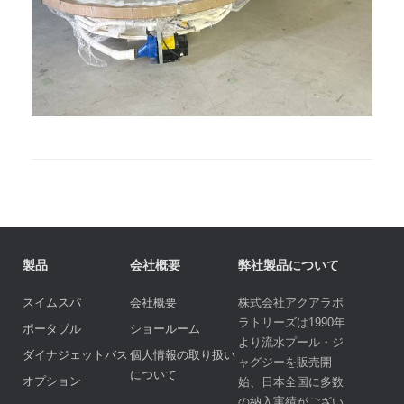
製品
会社概要
弊社製品について
スイムスパ
会社概要
株式会社アクアラボ
ラトリーズは1990年
ポータブル
ショールーム
より流水プール・ジ
ダイナジェットバス
個人情報の取り扱い
ャグジーを販売開
について
オプション
始、日本全国に多数
の納入実績がござい