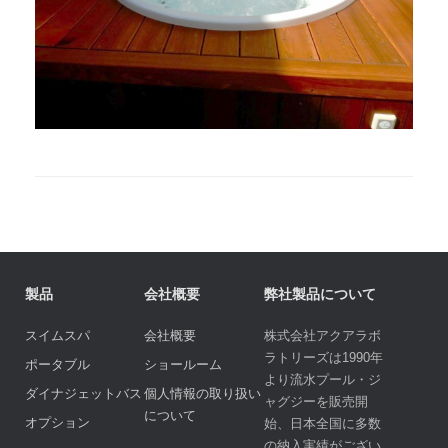
製品
会社概要
弊社製品について
スイムスパ
会社概要
株式会社アクアラボ
ラトリーズは1990年
ポータブル
ショールーム
より流水プール・ジ
ダイナジェットバス
個人情報の取り扱い
ャグジーを販売開
について
オプション
始、日本全国に多数
の納入実績がござい