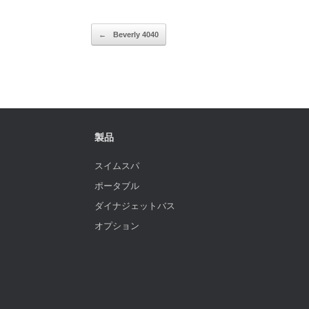
投稿ナビゲーション
←
Beverly 4040
製品
スイムスパ
ポータブル
ダイナジェットバス
オプション