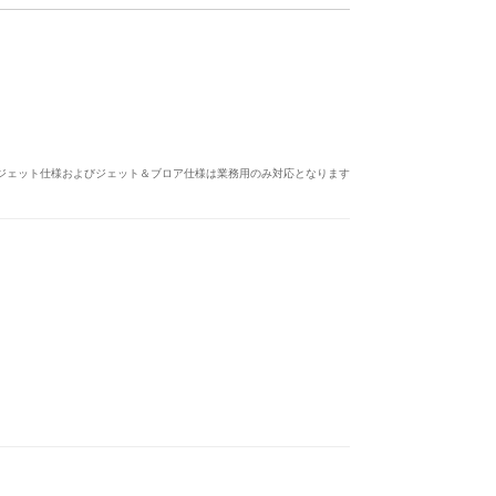
ジェット仕様およびジェット＆ブロア仕様は業務用のみ対応となります