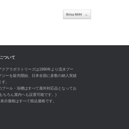
Brisa 6644
→
について
アクアラボラトリーズは1990年より流水プー
グジーを販売開始、日本全国に多数の納入実績
ます。
のプール・浴槽はすべて屋外対応品となってお
(もちろん屋内へも設置可能です。)
ト表示価格はすべて税込価格です。