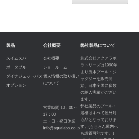
製品
会社概要
弊社製品について
スイムスパ
会社概要
株式会社アクアラボ
ラトリーズは1990年
ポータブル
ショールーム
より流水プール・ジ
ダイナジェットバス
個人情報の取り扱い
ャグジーを販売開
について
オプション
始、日本全国に多数
の納入実績がござい
ます。
弊社製品のプール・
営業時間 10：00～
浴槽はすべて屋外対
17：00
応品となっておりま
土・日・祝日休業
す。(もちろん屋内へ
info@aqualabo.co.jp
も設置可能です。)