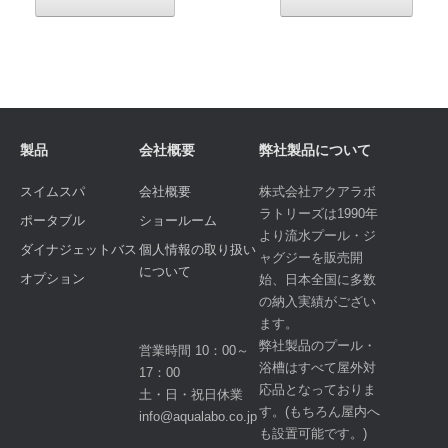
製品
会社概要
弊社製品について
スイムスパ
会社概要
株式会社アクアラボ
ラトリーズは1990年
ポータブル
ショールーム
より流水プール・ジ
ダイナジェットバス
個人情報の取り扱い
ャグジーを販売開
について
オプション
始、日本全国に多数
の納入実績がござい
ます。
弊社製品のプール・
営業時間 10：00～
浴槽はすべて屋外対
17：00
応品となっておりま
土・日・祝日休業
す。(もちろん屋内へ
info@aqualabo.co.jp
も設置可能です。)