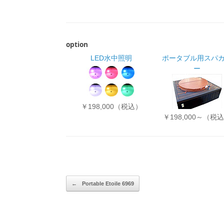
option
LED水中照明
ポータブル用スパ
ー
￥198,000（税込）
￥198,000～（税
投稿ナビゲーション
←
Portable Etoile 6969