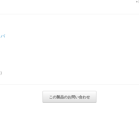
※
カバ
込）