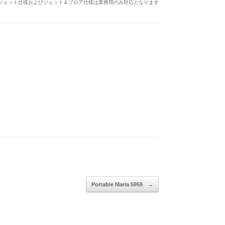
ジェット仕様およびジェット＆ブロア仕様は業務用のみ対応となります
Portable Maria 5959
→