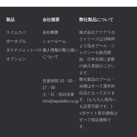
製品
会社概要
弊社製品について
スイムスパ
会社概要
株式会社アクアラボ
ラトリーズは1990年
ポータブル
ショールーム
より流水プール・ジ
ダイナジェットバス
個人情報の取り扱い
ャグジーを販売開
について
オプション
始、日本全国に多数
の納入実績がござい
ます。
弊社製品のプール・
営業時間 10：00～
浴槽はすべて屋外対
17：00
応品となっておりま
土・日・祝日休業
す。(もちろん屋内へ
info@aqualabo.co.jp
も設置可能です。)
※当サイト表示価格は
すべて税込価格で
す。