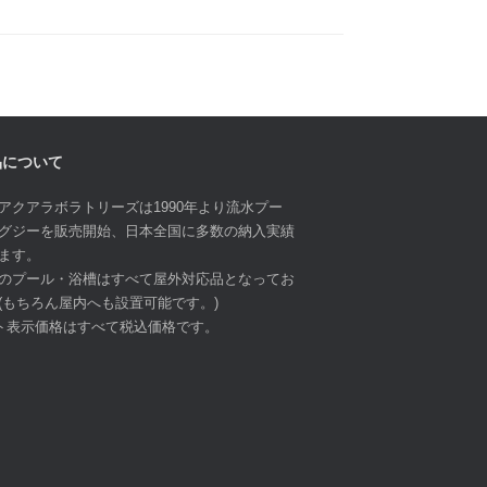
品について
アクアラボラトリーズは1990年より流水プー
グジーを販売開始、日本全国に多数の納入実績
ます。
のプール・浴槽はすべて屋外対応品となってお
(もちろん屋内へも設置可能です。)
ト表示価格はすべて税込価格です。