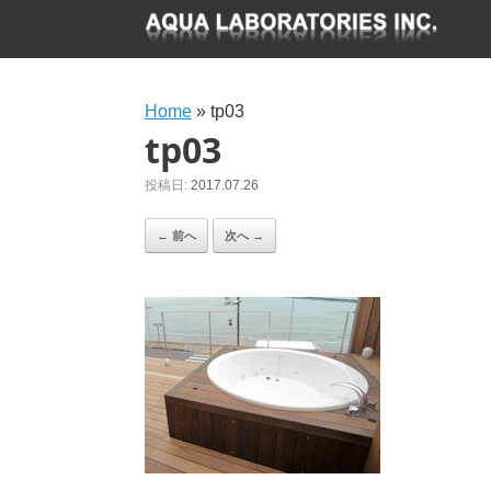
Home
»
tp03
tp03
投稿日:
2017.07.26
← 前へ
次へ →