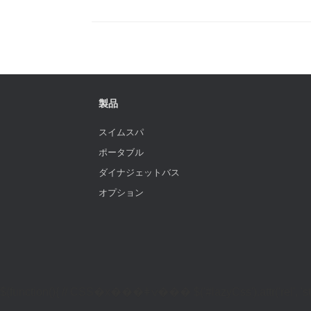
製品
スイムスパ
ポータブル
ダイナジェットバス
オプション
$(function(){ // CSS�x���ǂݍ��� $('#lazyCss').attr('re