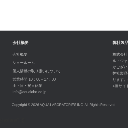
会社概要
弊社製
会社概要
株式会社
ル・ジャ
ショールーム
がござい
個人情報の取り扱いについて
弊社製品
営業時間 10：00～17：00
ります。
土・日・祝日休業
※当サイ
info@aqualabo.co.jp
Copyright © 2026 AQUA LABORATORIES INC. All Rights Reserved.
l', 'stylesheet'); });