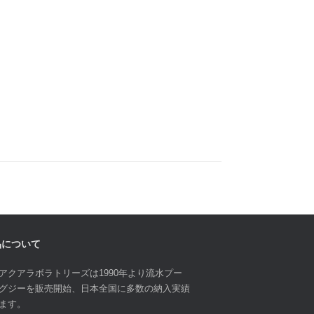
品について
アクアラボラトリーズは1990年より流水プー
グジーを販売開始、日本全国に多数の納入実績
ます。