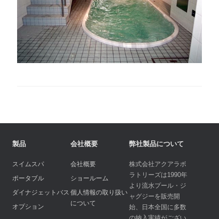
製品
会社概要
弊社製品について
スイムスパ
会社概要
株式会社アクアラボ
ラトリーズは1990年
ポータブル
ショールーム
より流水プール・ジ
ダイナジェットバス
個人情報の取り扱い
ャグジーを販売開
について
オプション
始、日本全国に多数
の納入実績がござい