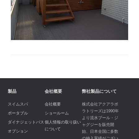
製品
会社概要
弊社製品について
スイムスパ
会社概要
株式会社アクアラボ
ラトリーズは1990年
ポータブル
ショールーム
より流水プール・ジ
ダイナジェットバス
個人情報の取り扱い
ャグジーを販売開
について
オプション
始、日本全国に多数
の納入実績がござい