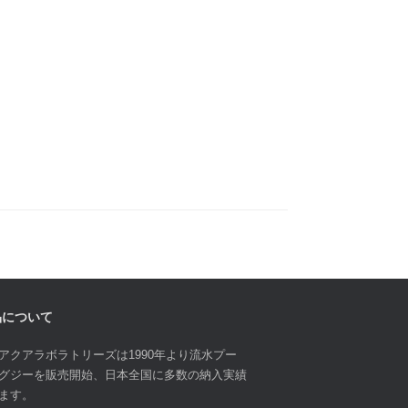
品について
アクアラボラトリーズは1990年より流水プー
グジーを販売開始、日本全国に多数の納入実績
ます。