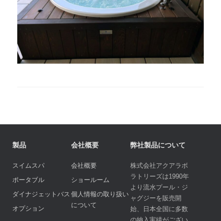
製品
会社概要
弊社製品について
スイムスパ
会社概要
株式会社アクアラボ
ラトリーズは1990年
ポータブル
ショールーム
より流水プール・ジ
ダイナジェットバス
個人情報の取り扱い
ャグジーを販売開
について
オプション
始、日本全国に多数
の納入実績がござい