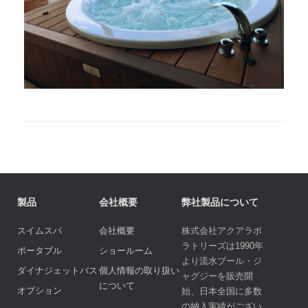
製品
会社概要
弊社製品について
スイムスパ
会社概要
株式会社アクアラボ
ラトリーズは1990年
ポータブル
ショールーム
より流水プール・ジ
ダイナジェットバス
個人情報の取り扱い
ャグジーを販売開
について
オプション
始、日本全国に多数
の納入実績がござい